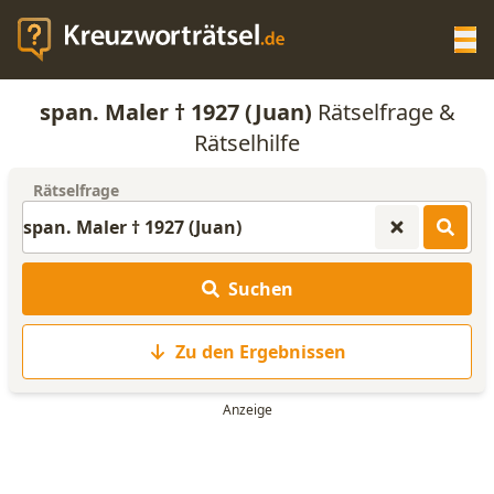
Op
span. Maler † 1927 (Juan)
Rätselfrage &
KREUZWORTRÄTSEL-HILFE
Rätselhilfe
Rätselfrage
SCRABBLE HILFE
ANAGRAMM-GENERATOR
Suchen
WORTLISTE
Zu den Ergebnissen