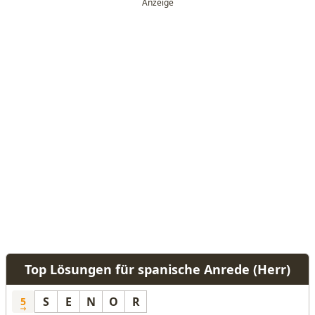
Top Lösungen für spanische Anrede (Herr)
S
E
N
O
R
5