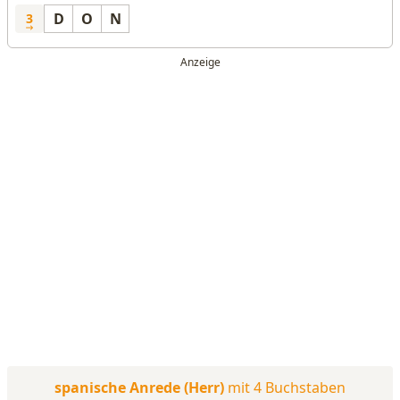
D
O
N
3
spanische Anrede (Herr)
mit 4 Buchstaben