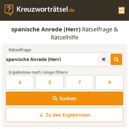
Op
spanische Anrede (Herr)
Rätselfrage &
KREUZWORTRÄTSEL-HILFE
Rätselhilfe
Rätselfrage
SCRABBLE HILFE
ANAGRAMM-GENERATOR
Ergebnisse nach Länge filtern
4
5
7
9
WORTLISTE
Suchen
Zu den Ergebnissen