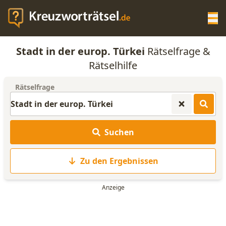
Op
Stadt in der europ. Türkei
Rätselfrage &
KREUZWORTRÄTSEL-HILFE
Rätselhilfe
Rätselfrage
SCRABBLE HILFE
ANAGRAMM-GENERATOR
Suchen
WORTLISTE
Zu den Ergebnissen