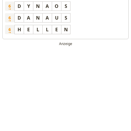
D
Y
N
A
O
S
6
D
A
N
A
U
S
6
H
E
L
L
E
N
6