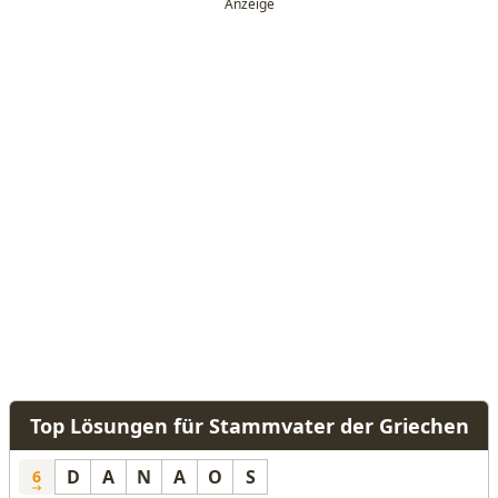
Top Lösungen für Stammvater der Griechen
D
A
N
A
O
S
6