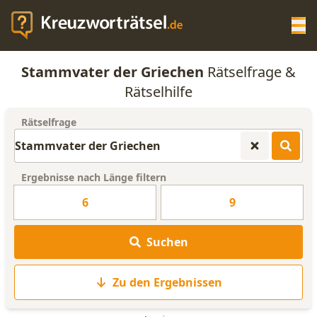
Op
Stammvater der Griechen
Rätselfrage &
KREUZWORTRÄTSEL-HILFE
Rätselhilfe
Rätselfrage
SCRABBLE HILFE
ANAGRAMM-GENERATOR
Ergebnisse nach Länge filtern
6
9
WORTLISTE
Suchen
Zu den Ergebnissen