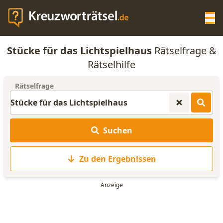
Op
Stücke für das Lichtspielhaus
Rätselfrage &
KREUZWORTRÄTSEL-HILFE
Rätselhilfe
Rätselfrage
SCRABBLE HILFE
ANAGRAMM-GENERATOR
Suchen
WORTLISTE
Zu den Ergebnissen