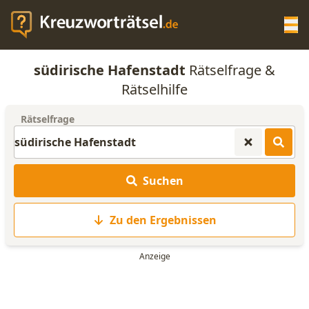
Op
südirische Hafenstadt
Rätselfrage &
KREUZWORTRÄTSEL-HILFE
Rätselhilfe
Rätselfrage
SCRABBLE HILFE
ANAGRAMM-GENERATOR
Suchen
WORTLISTE
Zu den Ergebnissen