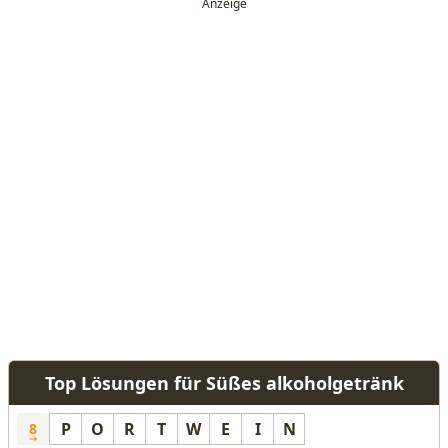
Top Lösungen für Süßes alkoholgetränk
P
O
R
T
W
E
I
N
8