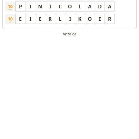
P
I
N
I
C
O
L
A
D
A
10
E
I
E
R
L
I
K
O
E
R
10