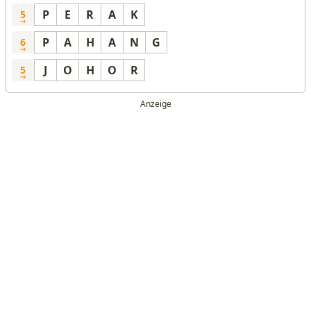
P
E
R
A
K
5
P
A
H
A
N
G
6
J
O
H
O
R
5