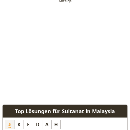
Top Lösungen für Sultanat in Malaysia
K
E
D
A
H
5