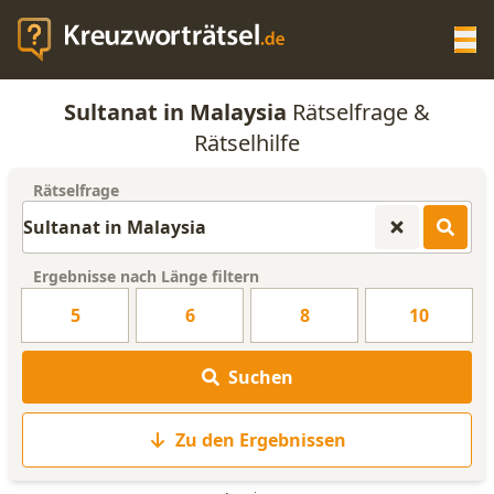
Op
Sultanat in Malaysia
Rätselfrage &
KREUZWORTRÄTSEL-HILFE
Rätselhilfe
Rätselfrage
SCRABBLE HILFE
ANAGRAMM-GENERATOR
Ergebnisse nach Länge filtern
5
6
8
10
WORTLISTE
Suchen
Zu den Ergebnissen