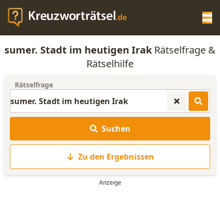
Op
sumer. Stadt im heutigen Irak
Rätselfrage &
KREUZWORTRÄTSEL-HILFE
Rätselhilfe
Rätselfrage
SCRABBLE HILFE
ANAGRAMM-GENERATOR
Suchen
WORTLISTE
Zu den Ergebnissen