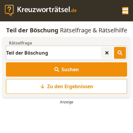
Op
Teil der Böschung
Rätselfrage & Rätselhilfe
KREUZWORTRÄTSEL-HILFE
Rätselfrage
SCRABBLE HILFE
Suchen
ANAGRAMM-GENERATOR
Zu den Ergebnissen
WORTLISTE