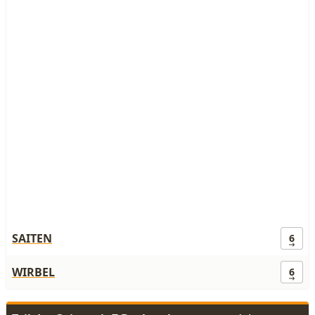
SAITEN
6
WIRBEL
6