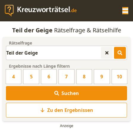
Op
Teil der Geige
Rätselfrage & Rätselhilfe
KREUZWORTRÄTSEL-HILFE
Rätselfrage
SCRABBLE HILFE
Ergebnisse nach Länge filtern
ANAGRAMM-GENERATOR
4
5
6
7
8
9
10
WORTLISTE
Suchen
Zu den Ergebnissen