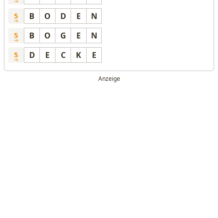
B
O
D
E
N
5
B
O
G
E
N
5
D
E
C
K
E
5