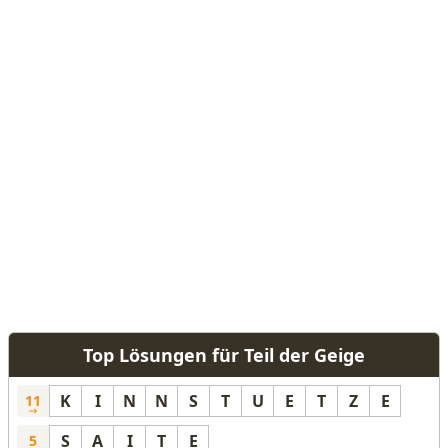
Top Lösungen für Teil der Geige
K
I
N
N
S
T
U
E
T
Z
E
11
S
A
I
T
E
5