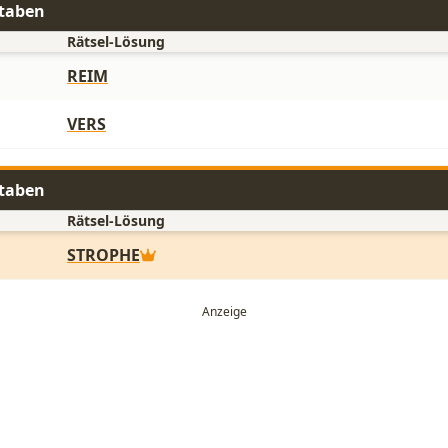
staben
Rätsel-Lösung
REIM
VERS
staben
Rätsel-Lösung
STROPHE