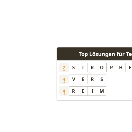
Top Lösungen für Te
S
T
R
O
P
H
E
7
V
E
R
S
4
R
E
I
M
4