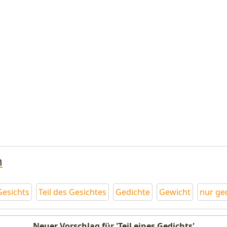
n
Gesichts
Teil des Gesichtes
Gedichte
Gewicht
nur ge
Neuer Vorschlag für 'Teil eines Gedichts'