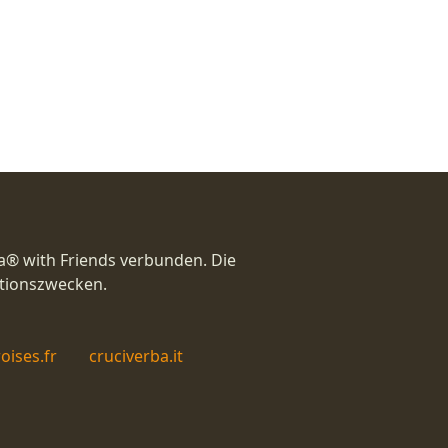
a® with Friends verbunden. Die
ationszwecken.
oises.fr
cruciverba.it