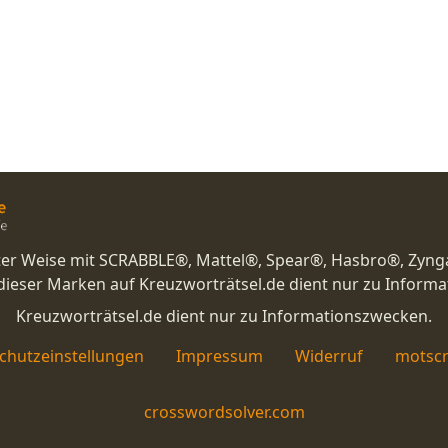
nster Weise mit SCRABBLE®, Mattel®, Spear®, Hasbro®, Zyng
eser Marken auf Kreuzworträtsel.de dient nur zu Inform
Kreuzworträtsel.de dient nur zu Informationszwecken.
chutzeinstellungen
Impressum
Widerruf
motscr
crosswordsolver.com