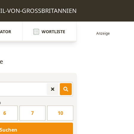
 TEIL-VON-GROSSBRITANNIEN
ATOR
WORTLISTE
fe
n
6
7
10
Suchen