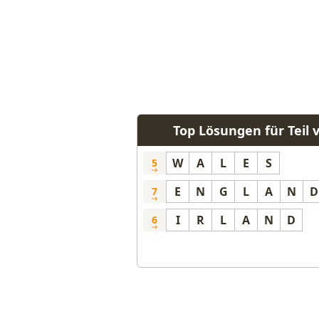
Top Lösungen für Teil
W
A
L
E
S
5
E
N
G
L
A
N
D
7
I
R
L
A
N
D
6