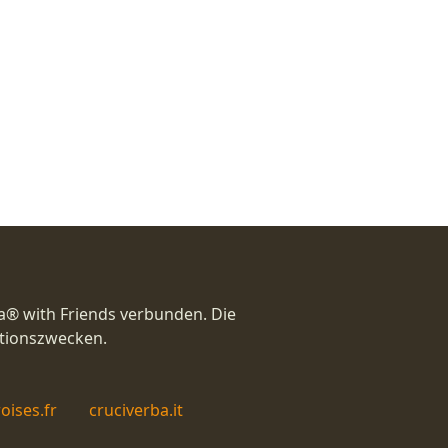
a® with Friends verbunden. Die
ationszwecken.
oises.fr
cruciverba.it