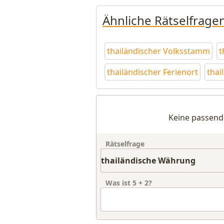
Ähnliche Rätselfrage
thailändischer Volksstamm
t
thailändischer Ferienort
thai
Keine passend
Rätselfrage
Was ist
5
+
2
?