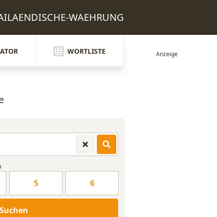
 THAILAENDISCHE-WAEHRUNG
ATOR
WORTLISTE
e
n
5
6
Suchen