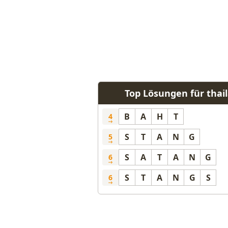
Top Lösungen für tha
B
A
H
T
4
S
T
A
N
G
5
S
A
T
A
N
G
6
S
T
A
N
G
S
6