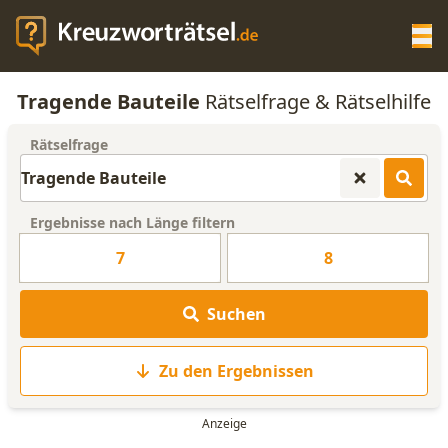
Op
Tragende Bauteile
Rätselfrage & Rätselhilfe
KREUZWORTRÄTSEL-HILFE
Rätselfrage
SCRABBLE HILFE
Ergebnisse nach Länge filtern
ANAGRAMM-GENERATOR
7
8
WORTLISTE
Suchen
Zu den Ergebnissen