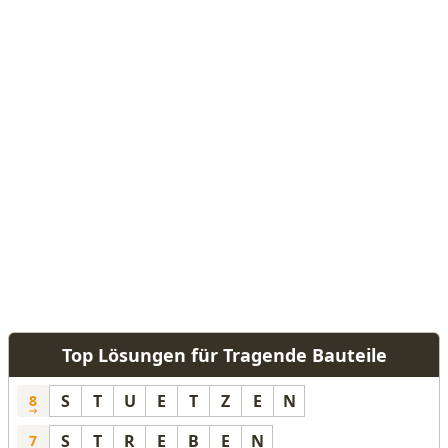
Top Lösungen für Tragende Bauteile
S
T
U
E
T
Z
E
N
8
S
T
R
E
B
E
N
7