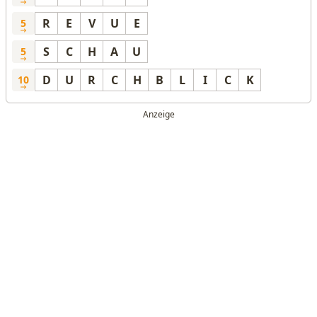
R
E
V
U
E
5
S
C
H
A
U
5
D
U
R
C
H
B
L
I
C
K
10