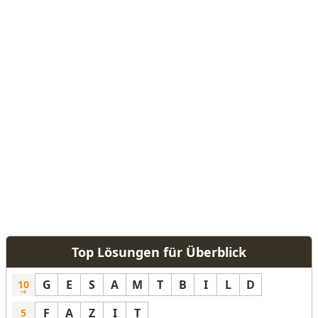
Top Lösungen für Überblick
G
E
S
A
M
T
B
I
L
D
10
F
A
Z
I
T
5