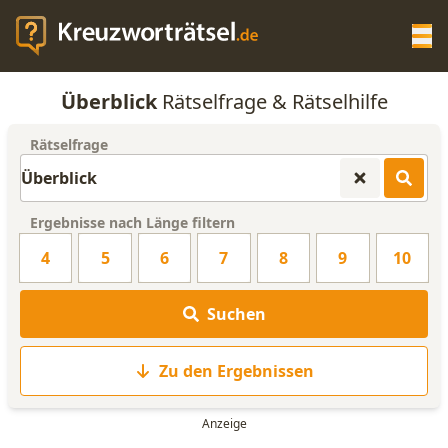
Op
Überblick
Rätselfrage & Rätselhilfe
KREUZWORTRÄTSEL-HILFE
Rätselfrage
SCRABBLE HILFE
Ergebnisse nach Länge filtern
ANAGRAMM-GENERATOR
4
5
6
7
8
9
10
WORTLISTE
Suchen
Zu den Ergebnissen