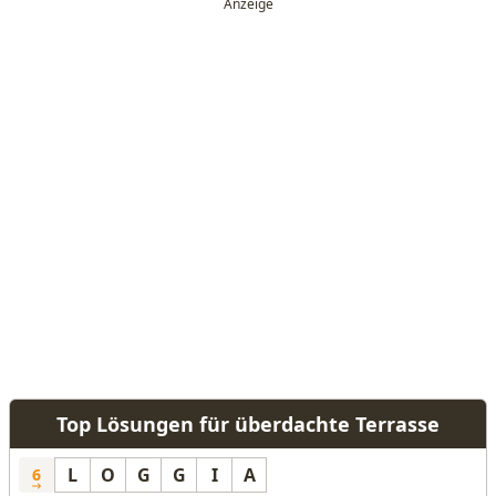
Top Lösungen für überdachte Terrasse
L
O
G
G
I
A
6