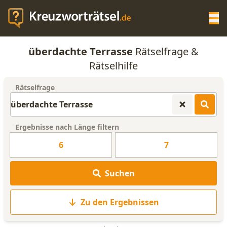
Op
überdachte Terrasse
Rätselfrage &
KREUZWORTRÄTSEL-HILFE
Rätselhilfe
Rätselfrage
SCRABBLE HILFE
ANAGRAMM-GENERATOR
Ergebnisse nach Länge filtern
6
7
WORTLISTE
Suchen
Zu den Ergebnissen