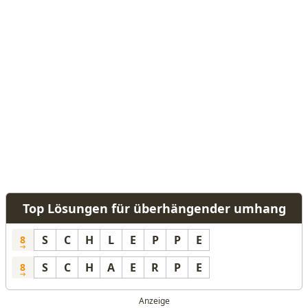
Top Lösungen für überhängender umhang
S
C
H
L
E
P
P
E
8
S
C
H
A
E
R
P
E
8