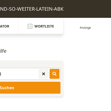
 UND-SO-WEITER-LATEIN-ABK
ATOR
WORTLISTE
lfe
Suchen