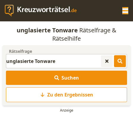
Op
unglasierte Tonware
Rätselfrage &
KREUZWORTRÄTSEL-HILFE
Rätselhilfe
Rätselfrage
SCRABBLE HILFE
ANAGRAMM-GENERATOR
Suchen
WORTLISTE
Zu den Ergebnissen