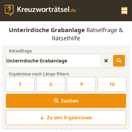
Op
Unterirdische Grabanlage
Rätselfrage &
KREUZWORTRÄTSEL-HILFE
Rätselhilfe
Rätselfrage
SCRABBLE HILFE
ANAGRAMM-GENERATOR
Ergebnisse nach Länge filtern
5
6
9
10
WORTLISTE
Suchen
Zu den Ergebnissen