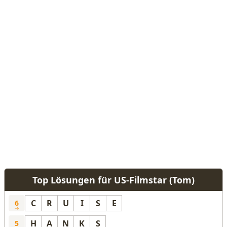
Top Lösungen für US-Filmstar (Tom)
C
R
U
I
S
E
6
H
A
N
K
S
5