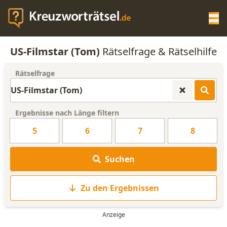
Op
US-Filmstar (Tom)
Rätselfrage & Rätselhilfe
KREUZWORTRÄTSEL-HILFE
Rätselfrage
SCRABBLE HILFE
Ergebnisse nach Länge filtern
ANAGRAMM-GENERATOR
5
6
7
8
WORTLISTE
Suchen
Zu den Ergebnissen