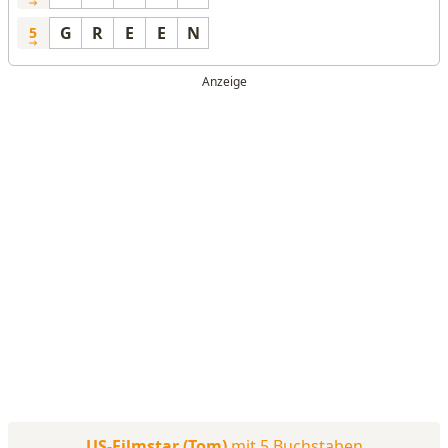
G
R
E
E
N
5
US-Filmstar (Tom)
mit 5 Buchstaben