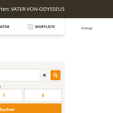
orten: VATER-VON-ODYSSEUS
ATOR
WORTLISTE
n
7
8
Suchen