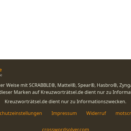
nster Weise mit SCRABBLE®, Mattel®, Spear®, Hasbro®, Zyng
eser Marken auf Kreuzworträtsel.de dient nur zu Inform
Kreuzworträtsel.de dient nur zu Informationszwecken.
chutzeinstellungen
Impressum
Widerruf
motscr
crosswordsolver.com