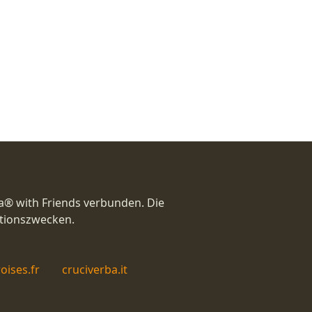
a® with Friends verbunden. Die
ationszwecken.
oises.fr
cruciverba.it