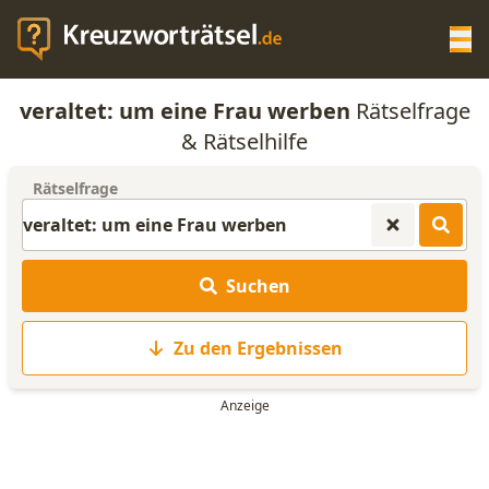
Op
veraltet: um eine Frau werben
Rätselfrage
KREUZWORTRÄTSEL-HILFE
& Rätselhilfe
Rätselfrage
SCRABBLE HILFE
ANAGRAMM-GENERATOR
Suchen
WORTLISTE
Zu den Ergebnissen