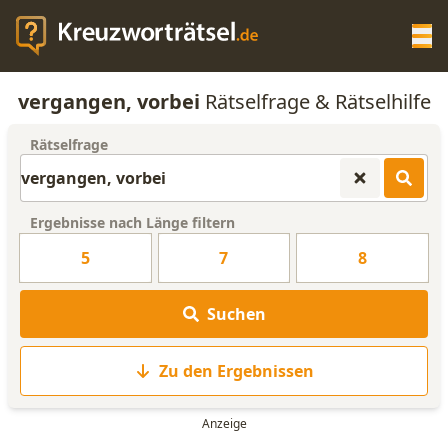
Op
vergangen, vorbei
Rätselfrage & Rätselhilfe
KREUZWORTRÄTSEL-HILFE
Rätselfrage
SCRABBLE HILFE
Ergebnisse nach Länge filtern
ANAGRAMM-GENERATOR
5
7
8
WORTLISTE
Suchen
Zu den Ergebnissen