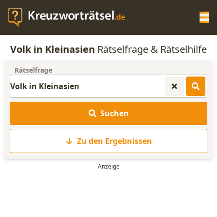
Op
Volk in Kleinasien
Rätselfrage & Rätselhilfe
KREUZWORTRÄTSEL-HILFE
Rätselfrage
SCRABBLE HILFE
Suchen
ANAGRAMM-GENERATOR
Zu den Ergebnissen
WORTLISTE