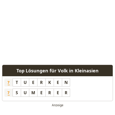
Top Lösungen für Volk in Kleinasien
T
U
E
R
K
E
N
7
S
U
M
E
R
E
R
7