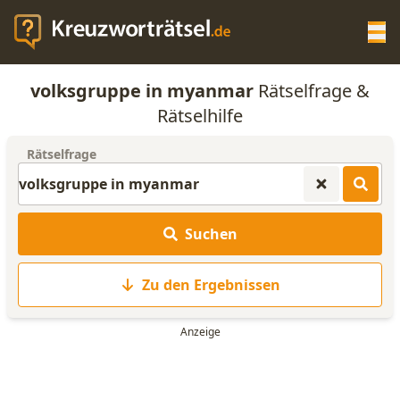
Op
volksgruppe in myanmar
Rätselfrage &
KREUZWORTRÄTSEL-HILFE
Rätselhilfe
Rätselfrage
SCRABBLE HILFE
ANAGRAMM-GENERATOR
Suchen
WORTLISTE
Zu den Ergebnissen