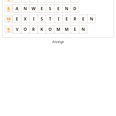
A
N
W
E
S
E
N
D
8
E
X
I
S
T
I
E
R
E
N
10
V
O
R
K
O
M
M
E
N
9