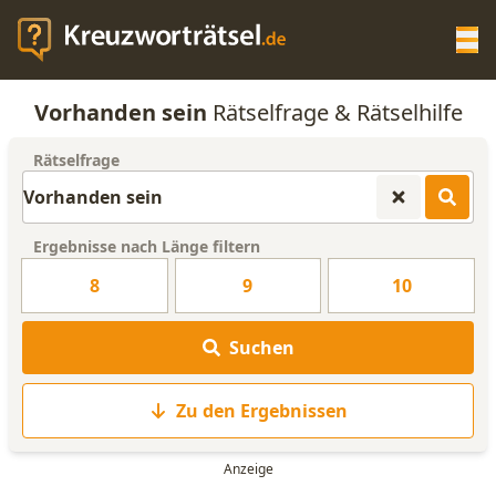
Op
Vorhanden sein
Rätselfrage & Rätselhilfe
KREUZWORTRÄTSEL-HILFE
Rätselfrage
SCRABBLE HILFE
Ergebnisse nach Länge filtern
ANAGRAMM-GENERATOR
8
9
10
WORTLISTE
Suchen
Zu den Ergebnissen