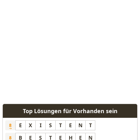
Top Lösungen für Vorhanden sein
E
X
I
S
T
E
N
T
8
B
E
S
T
E
H
E
N
8