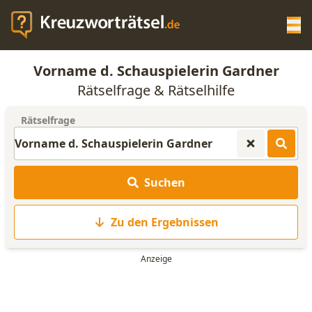
Op
Vorname d. Schauspielerin Gardner
KREUZWORTRÄTSEL-HILFE
Rätselfrage & Rätselhilfe
Rätselfrage
SCRABBLE HILFE
ANAGRAMM-GENERATOR
Suchen
WORTLISTE
Zu den Ergebnissen