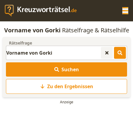
Op
Vorname von Gorki
Rätselfrage & Rätselhilfe
KREUZWORTRÄTSEL-HILFE
Rätselfrage
SCRABBLE HILFE
Suchen
ANAGRAMM-GENERATOR
Zu den Ergebnissen
WORTLISTE