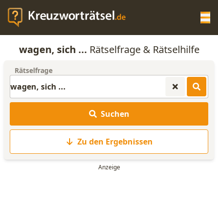
Op
wagen, sich ...
Rätselfrage & Rätselhilfe
KREUZWORTRÄTSEL-HILFE
Rätselfrage
SCRABBLE HILFE
Suchen
ANAGRAMM-GENERATOR
Zu den Ergebnissen
WORTLISTE