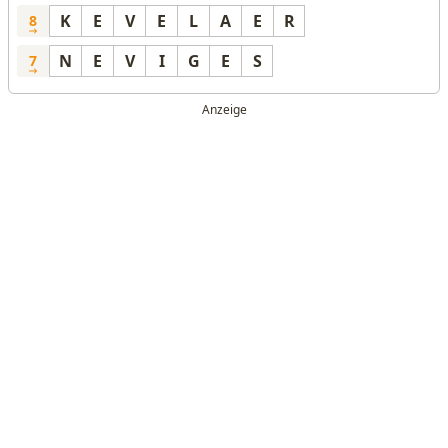
K
E
V
E
L
A
E
R
8
N
E
V
I
G
E
S
7