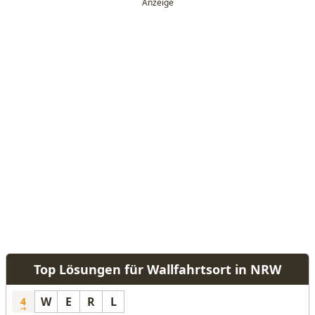
Top Lösungen für Wallfahrtsort in NRW
W
E
R
L
4