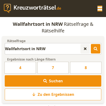
Op
Wallfahrtsort in NRW
Rätselfrage &
KREUZWORTRÄTSEL-HILFE
Rätselhilfe
Rätselfrage
SCRABBLE HILFE
ANAGRAMM-GENERATOR
Ergebnisse nach Länge filtern
4
7
8
WORTLISTE
Suchen
Zu den Ergebnissen