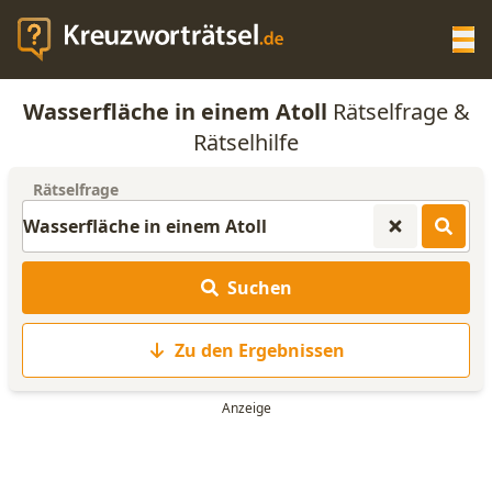
Op
Wasserfläche in einem Atoll
Rätselfrage &
KREUZWORTRÄTSEL-HILFE
Rätselhilfe
Rätselfrage
SCRABBLE HILFE
ANAGRAMM-GENERATOR
Suchen
WORTLISTE
Zu den Ergebnissen