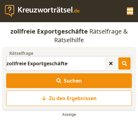
Op
zollfreie Exportgeschäfte
Rätselfrage &
KREUZWORTRÄTSEL-HILFE
Rätselhilfe
Rätselfrage
SCRABBLE HILFE
ANAGRAMM-GENERATOR
Suchen
WORTLISTE
Zu den Ergebnissen