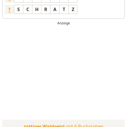
S
C
H
R
A
T
Z
7
zottiger Waldgeist
mit 6 Buchstaben