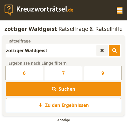
Op
zottiger Waldgeist
Rätselfrage & Rätselhilfe
KREUZWORTRÄTSEL-HILFE
Rätselfrage
SCRABBLE HILFE
Ergebnisse nach Länge filtern
ANAGRAMM-GENERATOR
6
7
9
WORTLISTE
Suchen
Zu den Ergebnissen