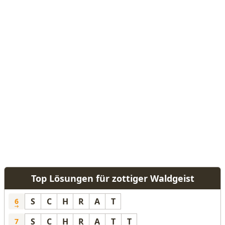
Top Lösungen für zottiger Waldgeist
S
C
H
R
A
T
6
S
C
H
R
A
T
T
7