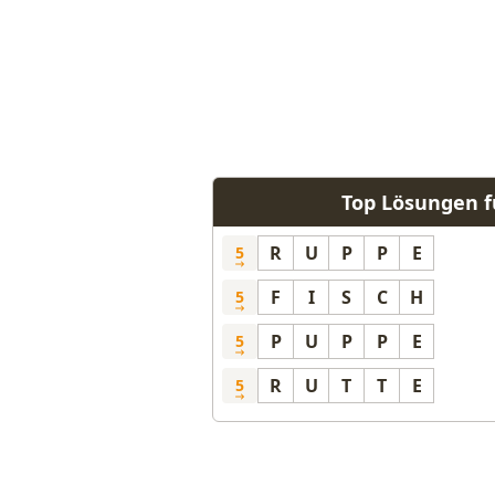
Top Lösungen f
R
U
P
P
E
5
F
I
S
C
H
5
P
U
P
P
E
5
R
U
T
T
E
5