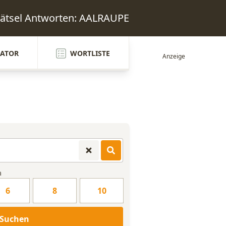
ätsel Antworten: AALRAUPE
ATOR
WORTLISTE
n
6
8
10
Suchen