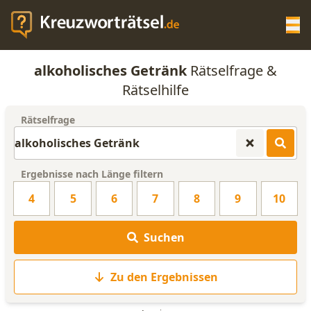
Op
alkoholisches Getränk
Rätselfrage &
KREUZWORTRÄTSEL-HILFE
Rätselhilfe
Rätselfrage
SCRABBLE HILFE
ANAGRAMM-GENERATOR
Ergebnisse nach Länge filtern
4
5
6
7
8
9
10
WORTLISTE
Suchen
Zu den Ergebnissen