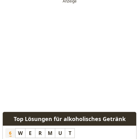
Top Lösungen für alkoholisches Getränk
W
E
R
M
U
T
6