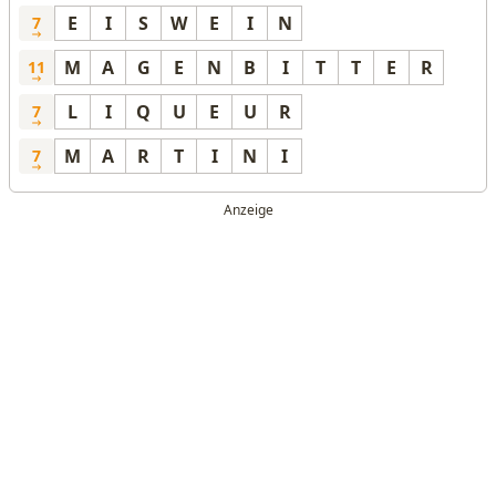
E
I
S
W
E
I
N
7
M
A
G
E
N
B
I
T
T
E
R
11
L
I
Q
U
E
U
R
7
M
A
R
T
I
N
I
7