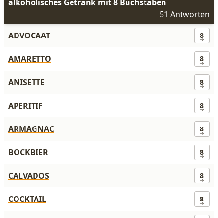
alkoholisches Getränk mit 8 Buchstaben
51 Antworten
ADVOCAAT
8
AMARETTO
8
ANISETTE
8
APERITIF
8
ARMAGNAC
8
BOCKBIER
8
CALVADOS
8
COCKTAIL
8