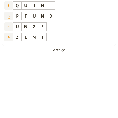
Q
U
I
N
T
5
P
F
U
N
D
5
U
N
Z
E
4
Z
E
N
T
4