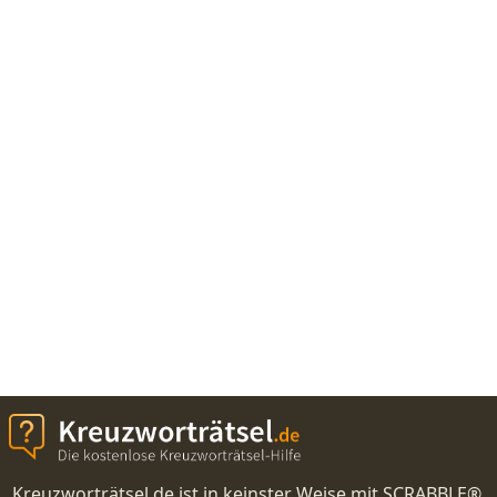
Kreuzworträtsel.de ist in keinster Weise mit SCRABBLE®,