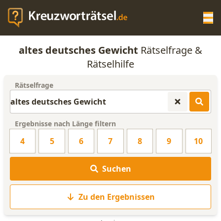
Op
altes deutsches Gewicht
Rätselfrage &
KREUZWORTRÄTSEL-HILFE
Rätselhilfe
Rätselfrage
SCRABBLE HILFE
ANAGRAMM-GENERATOR
Ergebnisse nach Länge filtern
4
5
6
7
8
9
10
WORTLISTE
Suchen
Zu den Ergebnissen