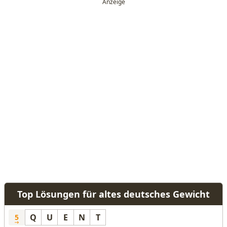
Top Lösungen für altes deutsches Gewicht
Q
U
E
N
T
5