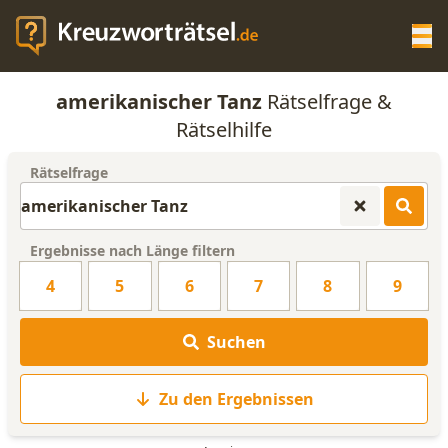
Op
amerikanischer Tanz
Rätselfrage &
KREUZWORTRÄTSEL-HILFE
Rätselhilfe
Rätselfrage
SCRABBLE HILFE
ANAGRAMM-GENERATOR
Ergebnisse nach Länge filtern
4
5
6
7
8
9
WORTLISTE
Suchen
Zu den Ergebnissen