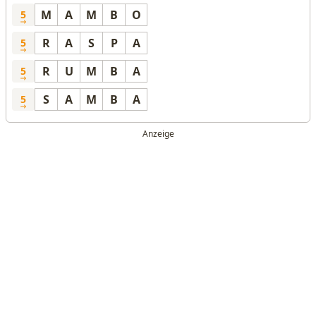
M
A
M
B
O
5
R
A
S
P
A
5
R
U
M
B
A
5
S
A
M
B
A
5