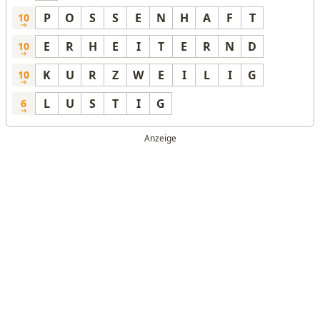
P
O
S
S
E
N
H
A
F
T
10
E
R
H
E
I
T
E
R
N
D
10
K
U
R
Z
W
E
I
L
I
G
10
L
U
S
T
I
G
6