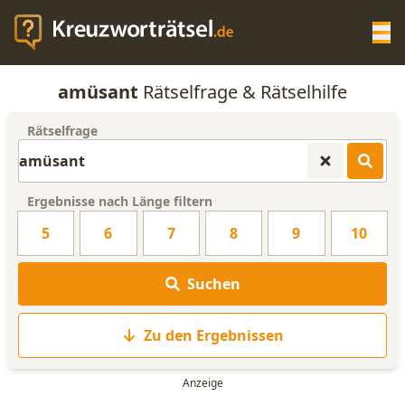
Op
amüsant
Rätselfrage & Rätselhilfe
KREUZWORTRÄTSEL-HILFE
Rätselfrage
SCRABBLE HILFE
Ergebnisse nach Länge filtern
ANAGRAMM-GENERATOR
5
6
7
8
9
10
WORTLISTE
Suchen
Zu den Ergebnissen