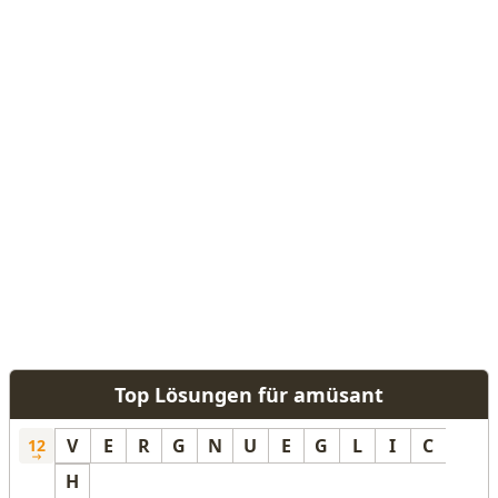
Top Lösungen für amüsant
V
E
R
G
N
U
E
G
L
I
C
12
H