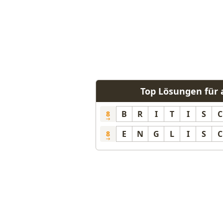
Top Lösungen für 
B
R
I
T
I
S
C
8
E
N
G
L
I
S
C
8