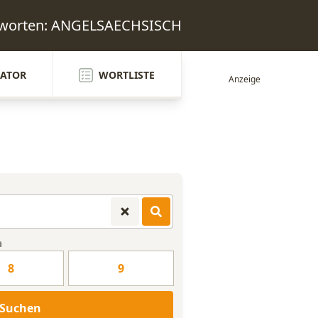
ntworten: ANGELSAECHSISCH
ATOR
WORTLISTE
n
8
9
Suchen