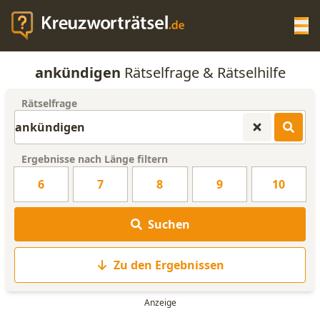
Op
ankündigen
Rätselfrage & Rätselhilfe
KREUZWORTRÄTSEL-HILFE
Rätselfrage
SCRABBLE HILFE
Ergebnisse nach Länge filtern
ANAGRAMM-GENERATOR
6
7
8
9
10
WORTLISTE
Suchen
Zu den Ergebnissen