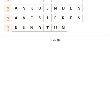
A
N
K
U
E
N
D
E
N
9
A
V
I
S
I
E
R
E
N
9
K
U
N
D
T
U
N
7