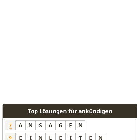
Top Lösungen für ankündigen
A
N
S
A
G
E
N
7
E
I
N
L
E
I
T
E
N
9