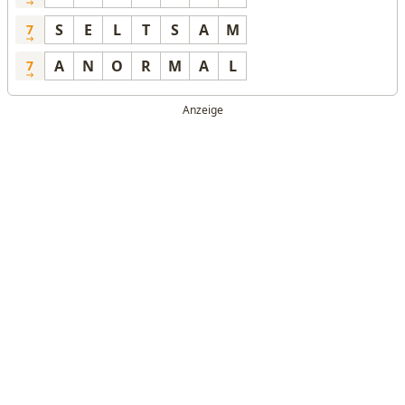
S
E
L
T
S
A
M
7
A
N
O
R
M
A
L
7