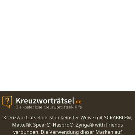
Kreuzworträtsel.de ist in keinster Weise mit SCRABBLE®,
Mattel®, Spear®, Hasbro®, Zynga® with Friends
verbunden. Die Verwendung dieser Marken auf