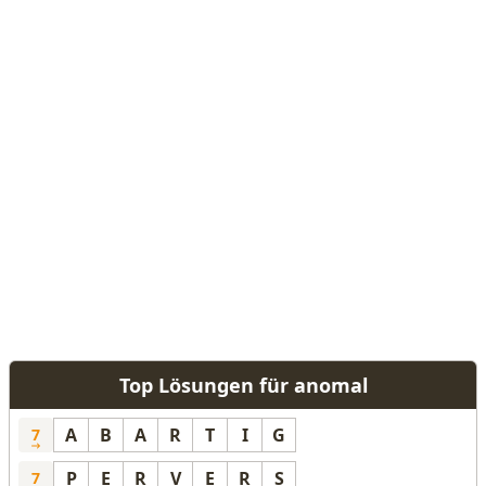
Top Lösungen für anomal
A
B
A
R
T
I
G
7
P
E
R
V
E
R
S
7