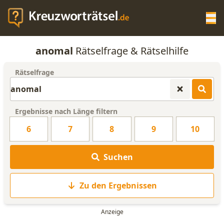
Op
anomal
Rätselfrage & Rätselhilfe
KREUZWORTRÄTSEL-HILFE
Rätselfrage
SCRABBLE HILFE
Ergebnisse nach Länge filtern
ANAGRAMM-GENERATOR
6
7
8
9
10
WORTLISTE
Suchen
Zu den Ergebnissen