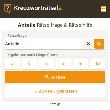
Op
Anteile
Rätselfrage & Rätselhilfe
KREUZWORTRÄTSEL-HILFE
Rätselfrage
SCRABBLE HILFE
Ergebnisse nach Länge filtern
ANAGRAMM-GENERATOR
5
6
7
8
9
10
WORTLISTE
Suchen
Zu den Ergebnissen