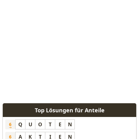
Top Lösungen für Anteile
Q
U
O
T
E
N
6
A
K
T
I
E
N
6