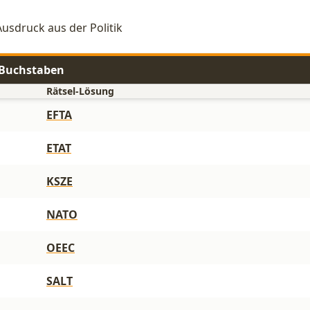
Ausdruck aus der Politik
4 Buchstaben
Rätsel-Lösung
EFTA
ETAT
KSZE
NATO
OEEC
SALT