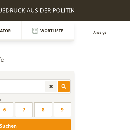
 AUSDRUCK-AUS-DER-POLITIK
ATOR
WORTLISTE
fe
n
6
7
8
9
Suchen