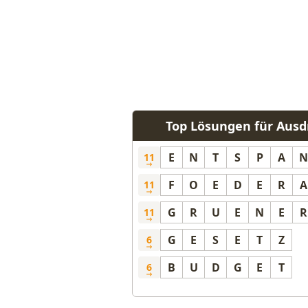
Top Lösungen für Ausdr
E
N
T
S
P
A
N
11
F
O
E
D
E
R
A
11
G
R
U
E
N
E
R
11
G
E
S
E
T
Z
6
B
U
D
G
E
T
6