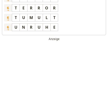
T
E
R
R
O
R
6
T
U
M
U
L
T
6
U
N
R
U
H
E
6