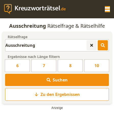
Op
Ausschreitung
Rätselfrage & Rätselhilfe
KREUZWORTRÄTSEL-HILFE
Rätselfrage
SCRABBLE HILFE
Ergebnisse nach Länge filtern
ANAGRAMM-GENERATOR
6
7
8
10
WORTLISTE
Suchen
Zu den Ergebnissen