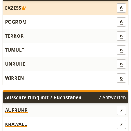
EXZESS
6
POGROM
6
TERROR
6
TUMULT
6
UNRUHE
6
WIRREN
6
Ausschreitung mit 7 Buchstaben
7 Antworten
AUFRUHR
7
KRAWALL
7