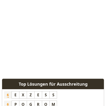
Top Lösungen für Ausschreitung
E
X
Z
E
S
S
6
P
O
G
R
O
M
6