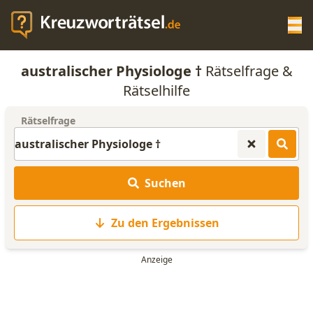
Op
australischer Physiologe †
Rätselfrage &
KREUZWORTRÄTSEL-HILFE
Rätselhilfe
Rätselfrage
SCRABBLE HILFE
ANAGRAMM-GENERATOR
Suchen
WORTLISTE
Zu den Ergebnissen