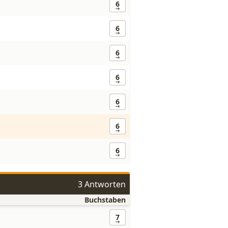
6
6
6
6
6
6
6
3 Antworten
Buchstaben
7