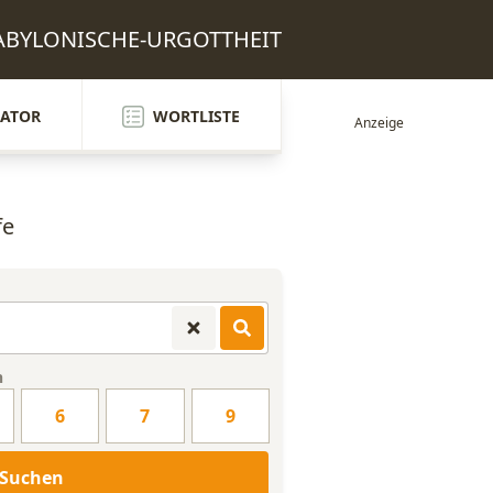
 BABYLONISCHE-URGOTTHEIT
ATOR
WORTLISTE
fe
n
6
7
9
Suchen