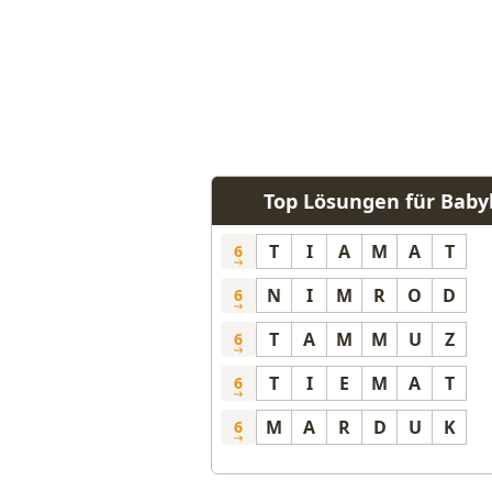
Top Lösungen für Baby
T
I
A
M
A
T
6
N
I
M
R
O
D
6
T
A
M
M
U
Z
6
T
I
E
M
A
T
6
M
A
R
D
U
K
6