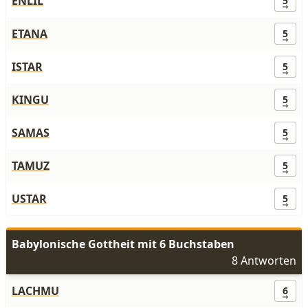
ENLIL
5
ETANA
5
ISTAR
5
KINGU
5
SAMAS
5
TAMUZ
5
USTAR
5
Babylonische Gottheit mit 6 Buchstaben
8 Antworten
LACHMU
6