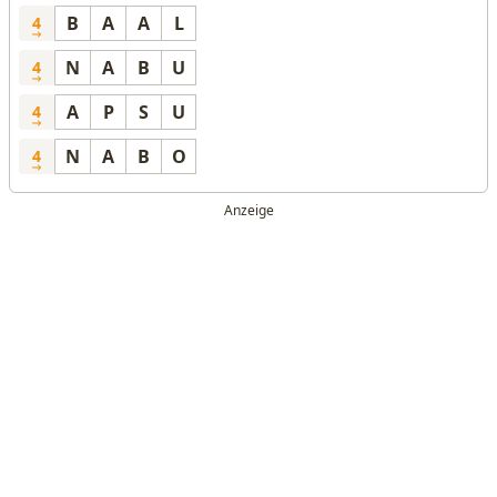
B
A
A
L
4
N
A
B
U
4
A
P
S
U
4
N
A
B
O
4