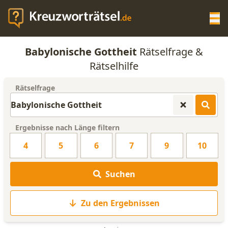
Op
Babylonische Gottheit
Rätselfrage &
KREUZWORTRÄTSEL-HILFE
Rätselhilfe
Rätselfrage
SCRABBLE HILFE
ANAGRAMM-GENERATOR
Ergebnisse nach Länge filtern
4
5
6
7
9
10
WORTLISTE
Suchen
Zu den Ergebnissen