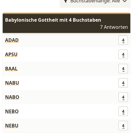
Buchstabenlänge: Alle
Babylonische Gottheit mit 4 Buchstaben
7 Antworten
ADAD
4
APSU
4
BAAL
4
NABU
4
NABO
4
NEBO
4
NEBU
4