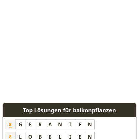
Top Lösungen für balkonpflanzen
G
E
R
A
N
I
E
N
8
L
O
B
E
L
I
E
N
8