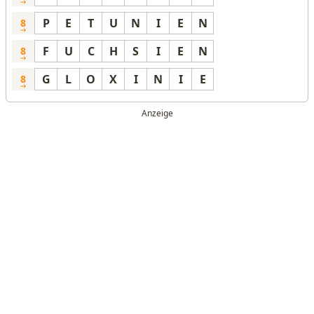
P
E
T
U
N
I
E
N
8
F
U
C
H
S
I
E
N
8
G
L
O
X
I
N
I
E
8