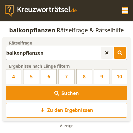
Op
balkonpflanzen
Rätselfrage & Rätselhilfe
KREUZWORTRÄTSEL-HILFE
Rätselfrage
SCRABBLE HILFE
Ergebnisse nach Länge filtern
ANAGRAMM-GENERATOR
4
5
6
7
8
9
10
WORTLISTE
Suchen
Zu den Ergebnissen